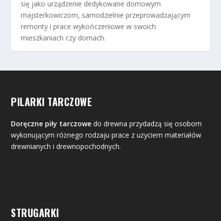
się jako urządzenie dedykowane domowym
majsterkowiczom, samodzielnie przeprowadzającym
remonty i prace wykończeniowe w swoich
mieszkaniach czy domach.
PILARKI TARCZOWE
Doręczne piły tarczowe
do drewna przydadzą się osobom
wykonującym różnego rodzaju prace z użyciem materiałów
drewnianych i drewnopochodnych.
STRUGARKI