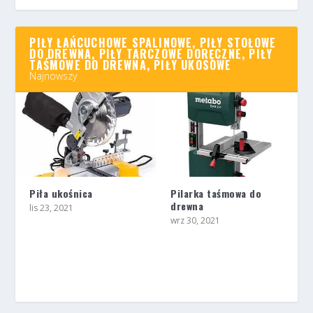
PIŁY ŁAŃCUCHOWE SPALINOWE, PIŁY STOŁOWE
DO DREWNA, PIŁY TARCZOWE DORĘCZNE, PIŁY
TAŚMOWE DO DREWNA, PIŁY UKOSOWE
Najnowszy
Piła ukośnica
Pilarka taśmowa do
drewna
lis 23, 2021
wrz 30, 2021