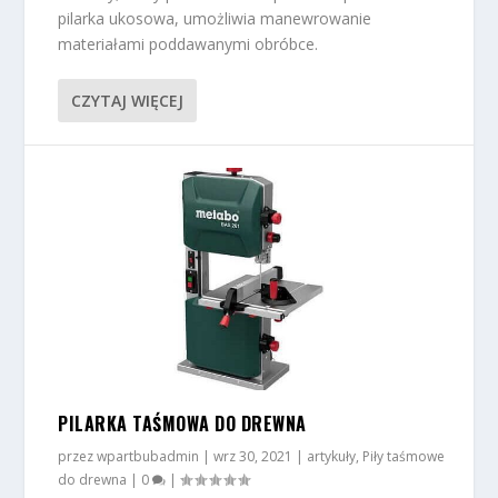
pilarka ukosowa, umożliwia manewrowanie
materiałami poddawanymi obróbce.
CZYTAJ WIĘCEJ
PILARKA TAŚMOWA DO DREWNA
przez
wpartbubadmin
|
wrz 30, 2021
|
artykuły
,
Piły taśmowe
do drewna
|
0
|