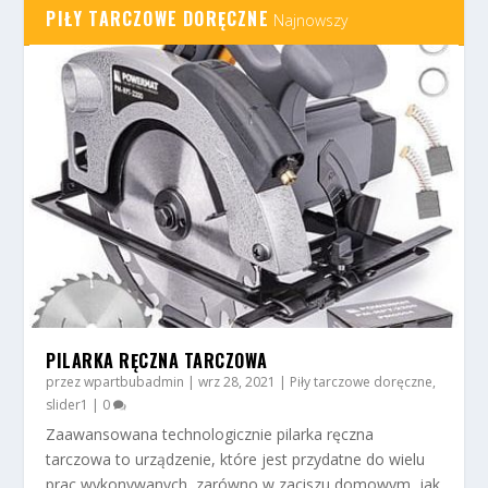
PIŁY TARCZOWE DORĘCZNE
Najnowszy
PILARKA RĘCZNA TARCZOWA
przez
wpartbubadmin
|
wrz 28, 2021
|
Piły tarczowe doręczne
,
slider1
|
0
Zaawansowana technologicznie pilarka ręczna
tarczowa to urządzenie, które jest przydatne do wielu
prac wykonywanych, zarówno w zaciszu domowym, jak