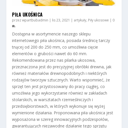
PIŁA UKOŚNICA
przez
wpartbubadmin
|
lis 23, 2021
|
artykuły
,
Piły ukosowe
|
0
Dostępna w asortymencie naszego sklepu
internetowego piła ukośnica, posiada średnicę tarczy
tnącej od 200 do 250 mm, co umożliwia cięcie
elementów o grubości nawet do 60 mm.
Rekomendowana przez nas pilarka ukosowa,
przeznaczona jest do precyzyjnej obróbki drewna, jak
również materiałów drewnopodobnych i niektórych
rodzajów tworzyw sztucznych. Warto wspomnieć, że
sprzęt ten jest przystosowany do pracy ciągłej, co
umożliwia jego wykorzystanie również w zakładach
stolarskich, w warsztatach rzemieślniczych i
przedsiębiorstwach, w których wykonuje się wyżej
wymienione działania. Proponowana piła ukośnica jest
wyposażona w szereg innowacyjnych podzespołów,
gwarantujących niezawodne działanie tego sprzętu